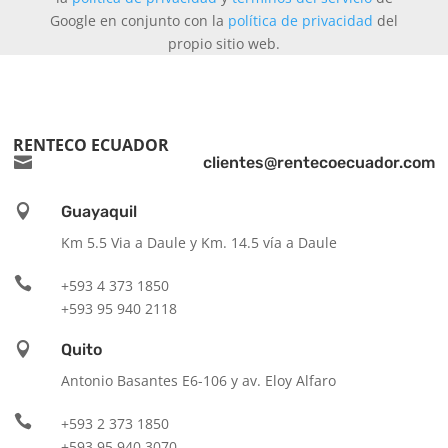
Google en conjunto con la
política de privacidad
del
propio sitio web.
RENTECO ECUADOR

clientes@rentecoecuador.com

Guayaquil
Km 5.5 Via a Daule y Km. 14.5 vía a Daule

+593 4 373 1850
+593 95 940 2118

Quito
Antonio Basantes E6-106 y av. Eloy Alfaro

+593 2 373 1850
+593 95 940 3070