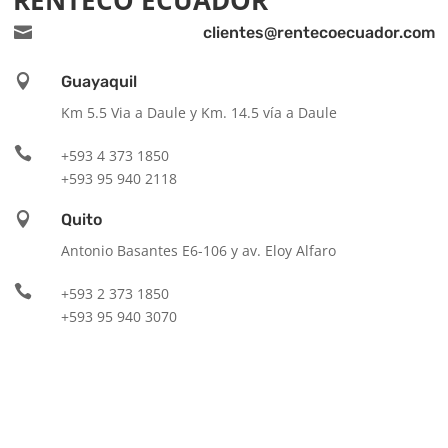

clientes@rentecoecuador.com

Guayaquil
Km 5.5 Via a Daule y Km. 14.5 vía a Daule

+593 4 373 1850
+593 95 940 2118

Quito
Antonio Basantes E6-106 y av. Eloy Alfaro

+593 2 373 1850
+593 95 940 3070